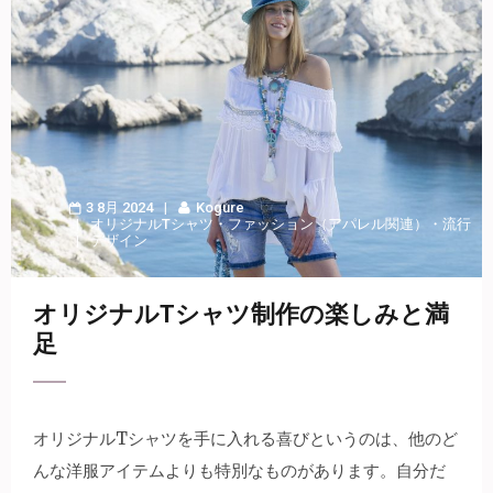
3 8月 2024
Kogure
オリジナルTシャツ
・
ファッション（アパレル関連）
・
流行
デザイン
オリジナルTシャツ制作の楽しみと満
足
オリジナルTシャツを手に入れる喜びというのは、他のど
んな洋服アイテムよりも特別なものがあります。
自分だ