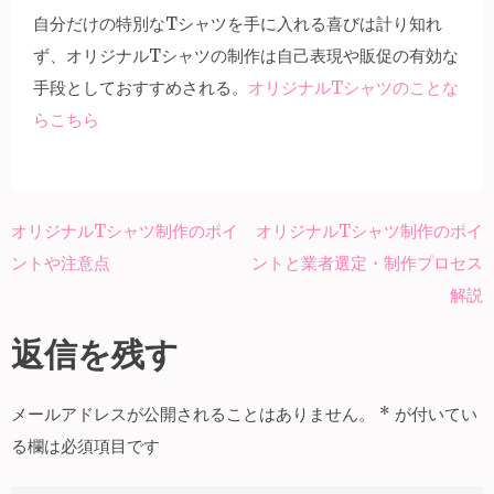
自分だけの特別なTシャツを手に入れる喜びは計り知れ
ず、オリジナルTシャツの制作は自己表現や販促の有効な
手段としておすすめされる。
オリジナルTシャツのことな
らこちら
オリジナルTシャツ制作のポイ
オリジナルTシャツ制作のポイ
投
ントや注意点
ントと業者選定・制作プロセス
稿
解説
ナ
ビ
返信を残す
ゲ
ー
メールアドレスが公開されることはありません。
*
が付いてい
シ
る欄は必須項目です
ョ