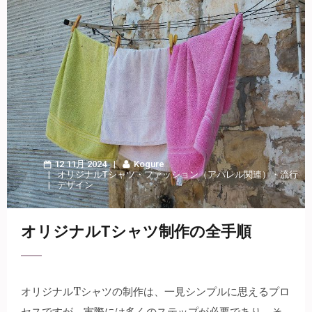
12 11月 2024
Kogure
オリジナルTシャツ
・
ファッション（アパレル関連）
・
流行
デザイン
オリジナルTシャツ制作の全手順
オリジナルTシャツの制作は、一見シンプルに思えるプロ
セスですが、実際には多くのステップが必要であり、そ