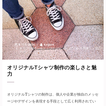
9 11月 2024
Kogure
オリジナルTシャツ
・
ファッション（アパレル関連）
・
流行
デザイン
オリジナルTシャツ制作の楽しさと魅
力
オリジナルTシャツの制作は、個人や企業が独自のメッセ
ージやデザインを表現する手段として広く利用されてい